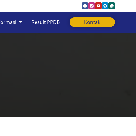
formasi
Result PPDB
Kontak