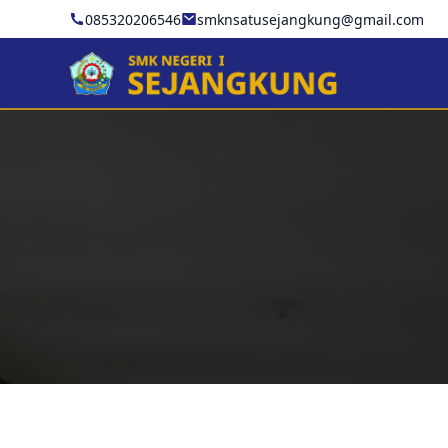
085320206546
smknsatusejangkung@gmail.com