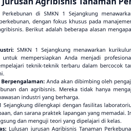
Jurusan Agribisnis Tanaman P
an Perkebunan di SMKN 1 Sejangkung menawarka
perkebunan, dengan fokus khusus pada manajemen 
ribisnis. Berikut adalah beberapa alasan mengapa
stri:
SMKN 1 Sejangkung menawarkan kurikulum 
ng untuk mempersiapkan Anda menjadi profesion
empelajari teknik-teknik terbaru dalam bercocok 
i.
i Berpengalaman:
Anda akan dibimbing oleh pengaj
bunan dan agribisnis. Mereka tidak hanya mengaja
awasan industri yang berharga.
Sejangkung dilengkapi dengan fasilitas laborato
baan, dan sarana praktek lapangan yang memadai. 
gsung dan menguji teori yang dipelajari di kelas.
as:
Lulusan jurusan Agribisnis Tanaman Perkebuna