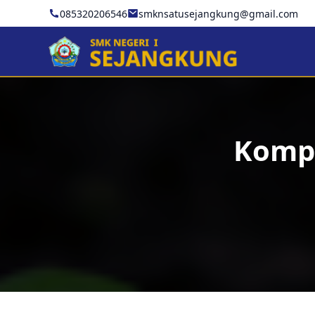
085320206546
smknsatusejangkung@gmail.com
Kompe