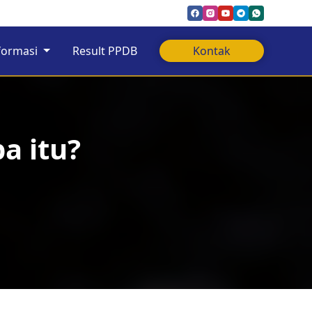
formasi
Result PPDB
Kontak
a itu?