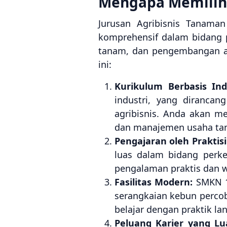
Mengapa Memilih 
Jurusan Agribisnis Tanam
komprehensif dalam bidang 
tanam, dan pengembangan ag
ini:
Kurikulum Berbasis Indu
industri, yang diranca
agribisnis. Anda akan m
dan manajemen usaha tan
Pengajaran oleh Praktis
luas dalam bidang perke
pengalaman praktis dan w
Fasilitas Modern:
SMKN 1 
serangkaian kebun perco
belajar dengan praktik lan
Peluang Karier yang Lu