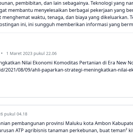
bunan, pembibitan, dan lain sebagainya. Teknologi yang n
gat membantu menyelesaikan berbagai pekerjaan yang be
t menghemat waktu, tenaga, dan biaya yang dikeluarkan. Te
postingan ini, ini sungguh memberikan informasi yang ber
1 Maret 2023 pukul 22.06
ingkatkan Nilai Ekonomi Komoditas Pertanian di Era New No
c.id/2021/08/09/ahli-paparkan-strategi-meningkatkan-nilai
26 pukul 04.18
rtanian pembangunan provinsi Maluku kota Ambon Kabupat
 jurusan ATP agribisnis tanaman perkebunan, buat teman² k