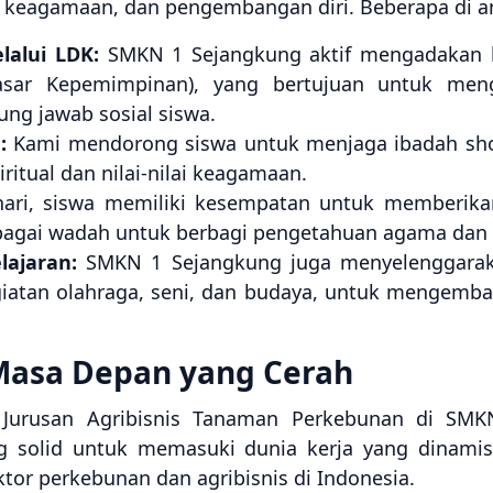
n keagamaan, dan pengembangan diri. Beberapa di a
alui LDK:
SMKN 1 Sejangkung aktif mengadakan k
Dasar Kepemimpinan), yang bertujuan untuk me
ung jawab sosial siswa.
:
Kami mendorong siswa untuk menjaga ibadah sho
ritual dan nilai-nilai keagamaan.
ari, siswa memiliki kesempatan untuk memberikan
agai wadah untuk berbagi pengetahuan agama dan p
lajaran:
SMKN 1 Sejangkung juga menyelenggaraka
giatan olahraga, seni, dan budaya, untuk mengemb
Masa Depan yang Cerah
Jurusan Agribisnis Tanaman Perkebunan di SMK
 solid untuk memasuki dunia kerja yang dinami
tor perkebunan dan agribisnis di Indonesia.