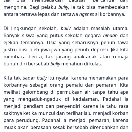
tak
bisa
membedakan
batasan
bercanda dan
menghina. Bagi
pelaku
bull
y
, ia
tak
bisa
membedakan
antara
tertawa
lepas dan tertawa
ngenes
si
korbannya.
Di lingkungan
sekolah,
bull
y
adalah
masalah
utama.
Banyak siswa yang putus
sekolah
gegara
hinaan
dan
ejekan temannya
. Usia yang seharusnya
penuh tawa
justru
diisi oleh jiwa-jiwa yang penuh
depresi. Jika
kita
membaca
berita, tak
jarang
anak-anak
atau
remaja
bunuh
diri
bersebab
bull
y
menahun di kelas.
Kita tak
sadar
bull
y
itu
nyata, karena
menamakan para
korbannya
sebagai orang pemalu dan pemarah. Kita
melihat
gelombang di permukaan air
tanpa
tahu
apa
yang mengaduk-ngaduk di kedalaman. Padahal
ia
menjadi
pendiam dan penyendiri
karena
ia
tahu rasa
sakitnya
ketika
muncul
dan terlihat
lalu
menjadi korban
para perudung. Padahal
ia
menjadi
pemarah, karena
muak
akan
perasaan
sesak
bersebab
direndahkan dan