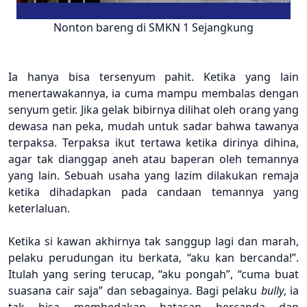
Nonton bareng di SMKN 1 Sejangkung
Ia
hanya
bisa
tersenyum
pahit. Ketika yang lain
menertawakannya, ia
c
uma
mampu
membalas
dengan
senyum getir. Jika
gelak
bibirnya
dilihat oleh orang yang
dewasa nan peka
,
mudah untuk sadar bahwa tawanya
terpaksa
. Terpaksa
ikut
tertawa
ketika
dirinya
dihina,
agar ta
k dianggap
aneh
atau
baperan oleh
temannya
yang lain
. Sebuah
usaha
yang lazim
dilakukan
remaja
ketika
dihadapkan pada candaan
temannya yang
keterlaluan.
Ketika
si kawan
akhirnya
tak
sanggup
lagi dan marah,
pelaku
perudungan
itu
berkata, “aku
kan
bercanda!”.
Itulah yang sering
terucap, “aku
pongah”, “cuma
buat
suasana
cair s
aja” dan sebagainya. Bagi
pelaku
bull
y
, ia