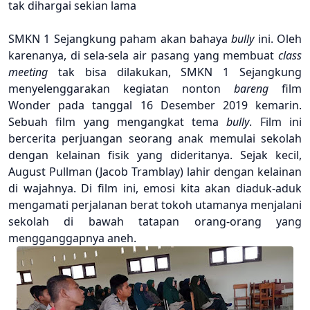
tak
dihargai
sekian lama
SMKN 1 Sejangkung
paham
akan
bahaya
bully
ini. Oleh
karenanya, di sela-sela air pasang yang membuat
class
meeting
tak
bisa
dilakukan, SMKN 1 Sejangkung
menyelenggarakan
kegiatan
nonton
bareng
film
Wonder pada tanggal 16 Desember 2019 kemarin.
Sebuah film yang mengangkat
tema
bull
y
. Film ini
bercerita
perjuangan
seorang
anak
memulai
sekolah
dengan
kelainan
fisik yang dideritanya. Sejak
kecil,
August Pullman (Jacob Tramblay) lahir
dengan
kelainan
di wajahnya. Di film ini, emosi
kita
akan
diaduk-aduk
mengamati
perjalanan
berat
tokoh
utamanya
menjalani
sekolah di bawah
tatapan orang-orang yang
mengganggapnya
aneh.